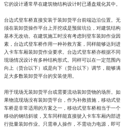
它的设计通常早在建筑物结构设计时已通盘规化其中。
台边式登车桥直接安装于装卸货平台前端边沿位置。无
须在装卸货操作平台上开挖或是预留坑位，对建筑结构
基本无改动。在建筑施工时没有考虑到登车装卸作业因
素，台边式登车桥作用一种补救方案，同样能够达到进
入卡车车厢装卸货作业要求。台边式登车桥亦根据不同
现场情况设计有多种结构形式。同样可以在一定范围内
向上（货台以下）或是向下（货台以下）调节，能够满
足大多数装卸货平台的安装使用。
用于现场无装卸货平台或需要流动装卸货物的场所。如
果物流现场没有装卸货平台，作为补救措施，移动式登
车桥是非常适用的方案之一，移动式登车桥相当于一个
移动的钢结斜坡，叉车同样能直接驶入卡车车厢内部进
行批量装卸作业。只需单人操作，不需动力电源，即可