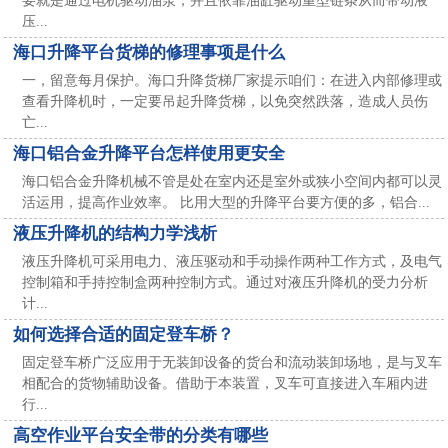
要就是通过电机驱动油泵，并且依靠油缸驱动重型链条从而带动液
压...
海口升降平台货梯的修理事项是什么
一，留意每月保护。海口升降货梯厂家提示咱们：在进入内部修理或
查看升降机时，一定要吊起升降货梯，以免突然跌落，造成人员伤
亡...
海口铝合金升降平台怎样使用更安全
海口铝合金升降机械不管是处在室内还是室外或狭小空间内都可以灵
活运用，提高作业效率。 比用大型的升降平台要方便的多，铝合...
液压升降机的结构力学浅析
液压升降机可采用电力、液压驱动和手动操作两种工作方式，及电气
控制箱和手持控制盒两种控制方式。通过对液压升降机的受力分析
计...
如何选择合适的固定登车桥？
固定登车桥广泛应用于无装卸设备的货台和流动装卸场地，是与叉车
相配合的货物辅助设备。借助于本装置，叉车可直接进入车厢内进
行...
高空作业平台安全带的分类有哪些